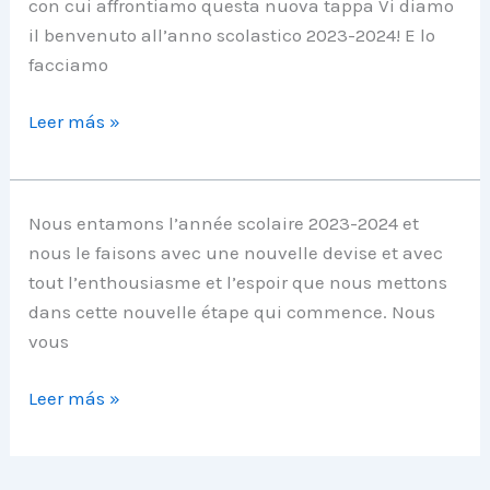
con cui affrontiamo questa nuova tappa Vi diamo
il benvenuto all’anno scolastico 2023-2024! E lo
facciamo
Entra,
Leer más »
siamo
casa
Nous entamons l’année scolaire 2023-2024 et
nous le faisons avec une nouvelle devise et avec
tout l’enthousiasme et l’espoir que nous mettons
dans cette nouvelle étape qui commence. Nous
vous
Entre!
Leer más »
Tu
es
chez