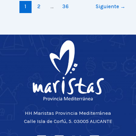
1
2
…
36
Siguiente
→
toi
HH Maristas Provincia Mediterránea
Calle Isla de Corfú, 5. 03005 ALICANTE