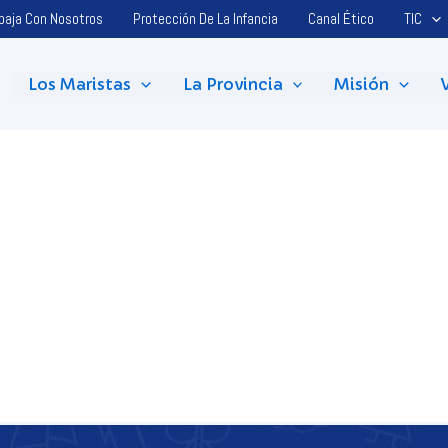
baja Con Nosotros
Protección De La Infancia
Canal Ético
TIC
Los Maristas
La Provincia
Misión