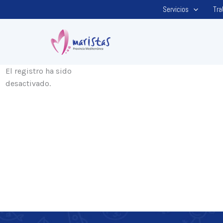
Ir
Servicios
Tra
al
contenido
El registro ha sido
desactivado.