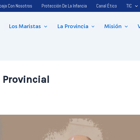
baja Con Nosotros
Protección De La Infancia
Canal Ético
TIC
Los Maristas
La Provincia
Misión
 Provincial