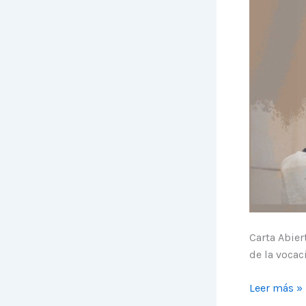
Carta Abier
de la vocac
Un
Leer más »
solo