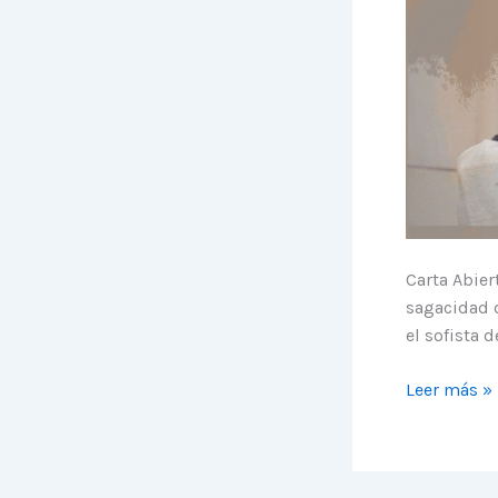
de
la
Vida
Carta Abiert
sagacidad 
el sofista d
Carta
Leer más »
Abierta
XXI:
Los