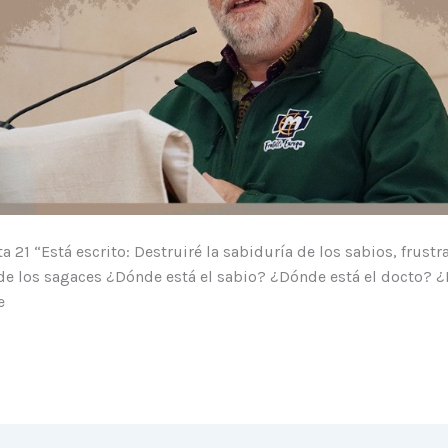
a 21 “Está escrito: Destruiré la sabiduría de los sabios, frustra
de los sagaces ¿Dónde está el sabio? ¿Dónde está el docto? 
e